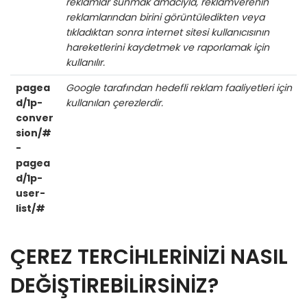
reklamlar sunmak amacıyla, reklamverenin
reklamlarından birini görüntüledikten veya
tıkladıktan sonra internet sitesi kullanıcısının
hareketlerini kaydetmek ve raporlamak için
kullanılır.
pagea
Google tarafından hedefli reklam faaliyetleri için
d/1p-
kullanılan çerezlerdir.
conver
sion/#
-
pagea
d/1p-
user-
list/#
ÇEREZ TERCİHLERİNİZİ NASIL
DEĞİŞTİREBİLİRSİNİZ?