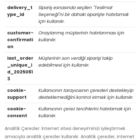
delivery_t
Sipariş esnasında seçilen "Teslimat
ype_id
Seçeneği"ni bir dahaki siparişte hatırlamak
için kullanılır.
customer-
Onaylanmış müşterinin hatırlanması için
confirmati
kullanılır.
on
last_order
Müşterinin son verdiği siparişi takip
_unique_i
edebilmesi için kullanılır.
d_2025061
3
cookie-
Kullanıcının tarayıcısının çerezleri destekleyip
support
desteklemediğini kontrol etmek için kullanılır.
cookie-
Kullanıcının çerez tercihlerini hatırlamak için
consent
kullanılır.
Analitik Çerezler: İnternet sitesi deneyiminizi iyileştirmek
amacıyla analitik çerezler kullanılır. Analitik çerezler, internet