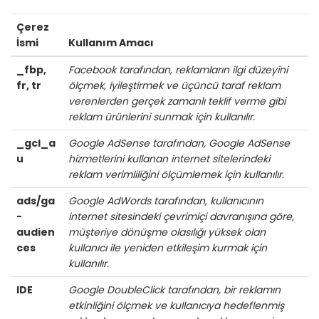
Çerez
İsmi
Kullanım Amacı
_fbp,
Facebook tarafından, reklamların ilgi düzeyini
fr, tr
ölçmek, iyileştirmek ve üçüncü taraf reklam
verenlerden gerçek zamanlı teklif verme gibi
reklam ürünlerini sunmak için kullanılır.
_gcl_a
Google AdSense tarafından, Google AdSense
u
hizmetlerini kullanan internet sitelerindeki
reklam verimliliğini ölçümlemek için kullanılır.
ads/ga
Google AdWords tarafından, kullanıcının
-
internet sitesindeki çevrimiçi davranışına göre,
audien
müşteriye dönüşme olasılığı yüksek olan
ces
kullanıcı ile yeniden etkileşim kurmak için
kullanılır.
IDE
Google DoubleClick tarafından, bir reklamın
etkinliğini ölçmek ve kullanıcıya hedeflenmiş