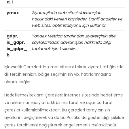
d, i
ymex
Ziyaretçilerin web sitesi davranışları
hakkındaki verileri kaydeder. Dahili analizler ve
web sitesi optimizasyonu için kullanılır.
gdpr,
Yandex Metrica tarafından ziyaretçinin site
is_gdpr,
sayfalarındaki davranışları hakkında bilgi
is_gdpr_
toplamak için kullanılır.
b
İşlevsellik Çerezleri: İnternet sitesini tekrar ziyaret ettiğinizde
dil tercihlerinizin, bölge seçiminizin vb. hatırlanmasına
olanak sağlar.
Hedefleme/Reklam Çerezleri: internet sitesinde hedefleme
ve reklam amacıyla farklı birinci taraf ve üçüncü taraf
çerezler kullanılabilmektedir. Bu çerezleri tarayıcınızın
ayarlarını değiştirerek ya da bu Politika’da gösterildiği şekilde
çerez tercihlerini değiştirerek engellemeniz mümkündür.