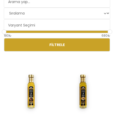
180₺
680₺
FILTRELE