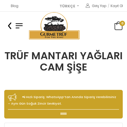
Blog
Giriş Yap
/
Kayıt Ol
TÜRKÇE
0
TRÜF MANTARI YAĞLARI
CAM ŞIŞE
📲 Hızlı Sipariş: WhatsApp’tan Anında Sipariş Verebilirsiniz
– Aynı Gün Soğuk Zincir Sevkiyat.