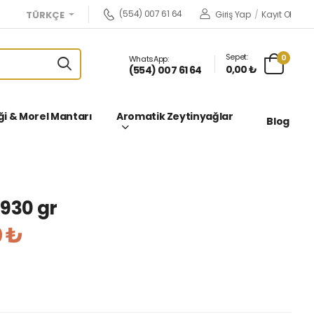
(554) 007 61 64
Giriş Yap
/
Kayıt Ol
TÜRKÇE
Sepet:
0
WhatsApp:
0,00 ₺
(554) 007 61 64
i & Morel Mantarı
Aromatik Zeytinyağlar
Blog
930 gr
 ₺