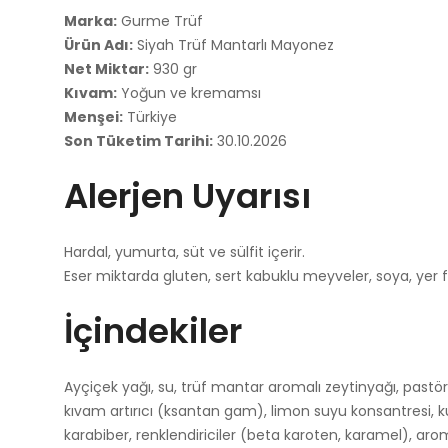
Marka:
Gurme Trüf
Ürün Adı:
Siyah Trüf Mantarlı Mayonez
Net Miktar:
930 gr
Kıvam:
Yoğun ve kremamsı
Menşei:
Türkiye
Son Tüketim Tarihi:
30.10.2026
Alerjen Uyarısı
Hardal, yumurta, süt ve sülfit içerir.
Eser miktarda gluten, sert kabuklu meyveler, soya, yer fı
İçindekiler
Ayçiçek yağı, su, trüf mantar aromalı zeytinyağı, pastöri
kıvam artırıcı (ksantan gam), limon suyu konsantresi, k
karabiber, renklendiriciler (beta karoten, karamel), a