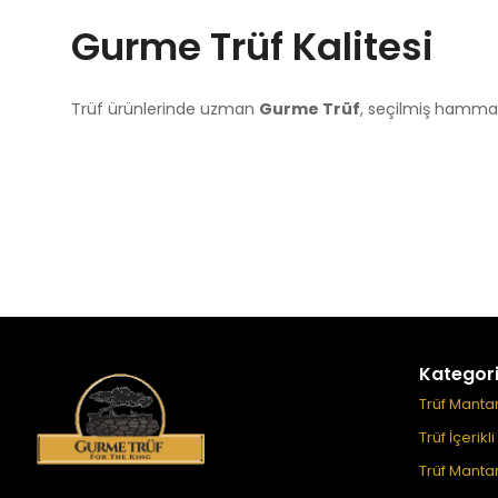
Gurme Trüf Kalitesi
Trüf ürünlerinde uzman
Gurme Trüf
, seçilmiş hammad
Kategori
Trüf Mantar
Trüf İçerikl
Trüf Mantar