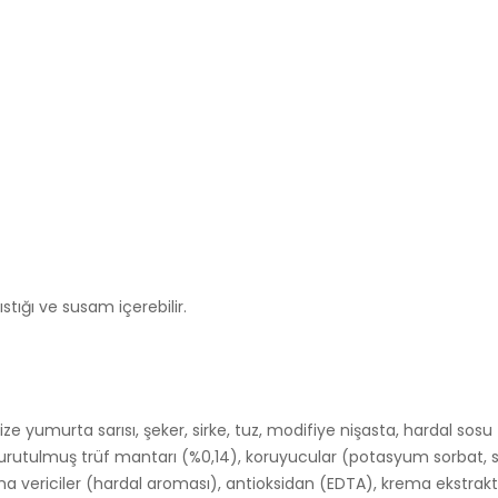
stığı ve susam içerebilir.
ze yumurta sarısı, şeker, sirke, tuz, modifiye nişasta, hardal sosu 
urutulmuş trüf mantarı (%0,14), koruyucular (potasyum sorbat, sod
roma vericiler (hardal aroması), antioksidan (EDTA), krema ekstra