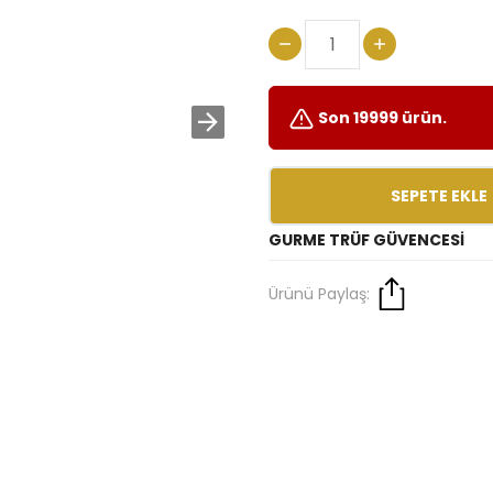
Son 19999 ürün.
SEPETE EKLE
GURME TRÜF GÜVENCESI
Ürünü Paylaş: