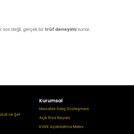
 sos değil, gerçek bir
trüf deneyimi
sunar.
Kurumsal
Mesafeli Satış Sözleşmesi
asat ve Şef
Açık Rıza Beyanı
KVKK Aydınlatma Metni