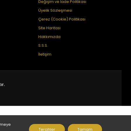
Değişim ve İade Politikası
Üyelik Sözleşmesi
Çerez (Cookie) Politikası
Site Haritası
Hakkımızda
S.S.S.
İletişim
ır.
inmeye
Tercihler
Tamam