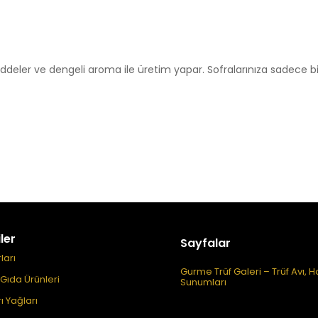
deler ve dengeli aroma ile üretim yapar. Sofralarınıza sadece bir
ler
Sayfalar
ları
Gurme Trüf Galeri – Trüf Avı, H
i Gıda Ürünleri
Sunumları
ı Yağları