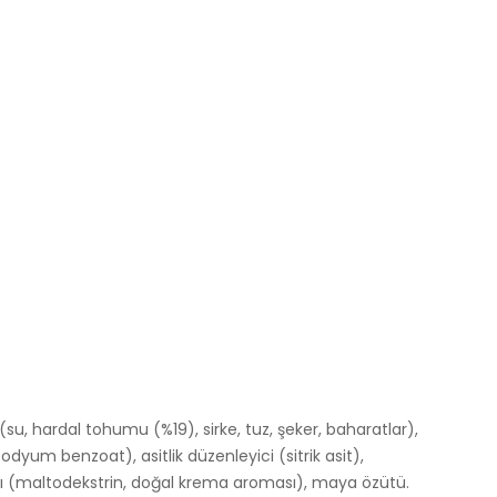
(su, hardal tohumu (%19), sirke, tuz, şeker, baharatlar),
yum benzoat), asitlik düzenleyici (sitrik asit),
ktı (maltodekstrin, doğal krema aroması), maya özütü.