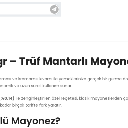
gr – Trüf Mantarlı Mayon
roması ve kremamsı kıvamı ile yemeklerinize gerçek bir gurme 
onomik ve uzun süreli kullanım sunar.
(%0,14)
ile zenginleştirilen özel reçetesi, klasik mayonezlerden ço
ar birçok tarifte fark yaratır.
flü Mayonez?