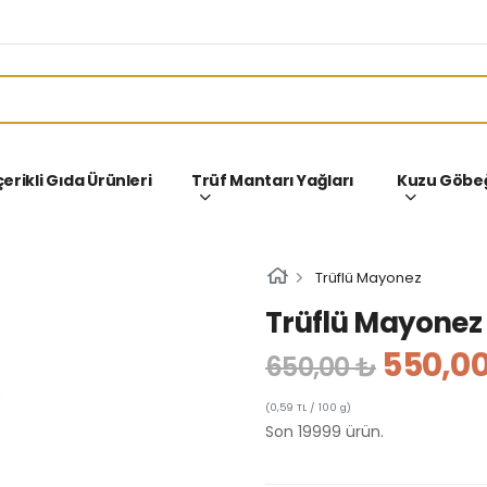
çerikli Gıda Ürünleri
Trüf Mantarı Yağları
Kuzu Göbeğ
Trüflü Mayonez
Trüflü Mayonez 
550,00
650,00 ₺
(0,59 TL / 100 g)
Son 19999 ürün.