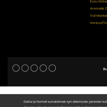
Kuzu Göbeğ
Aromatik Z
Trüf Mantarı
Horeca/Top
Bu
Daha iyi hizmet sunabilmek için sitemizde çerezler ku